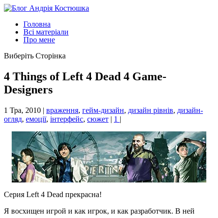
Головна
Всі матеріали
Про мене
Виберіть Сторінка
4 Things of Left 4 Dead 4 Game-
Designers
1 Тра, 2010
|
враження
,
гейм-дизайн
,
дизайн рівнів
,
дизайн-
огляд
,
емоції
,
інтерфейс
,
сюжет
|
1
|
Серия Left 4 Dead прекрасна!
Я восхищен игрой и как игрок, и как разработчик. В ней