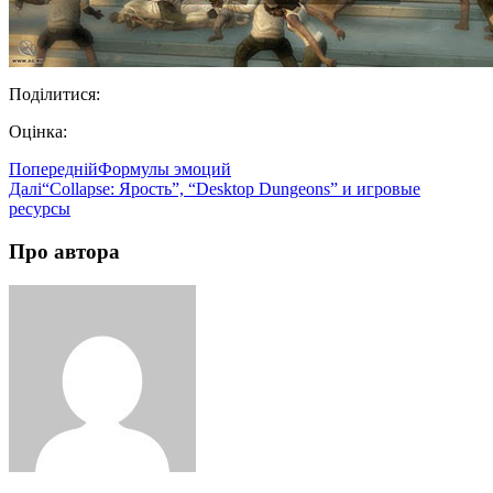
Поділитися:
Оцінка:
Попередній
Формулы эмоций
Далі
“Collapse: Ярость”, “Desktop Dungeons” и игровые
ресурсы
Про автора