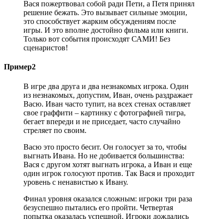
Вася пожертвовал собой ради Пети, а Петя принял
решение бежать. Это вызывает сильные эмоции,
это способствует жарким обсуждениям после
игры. И это вполне достойно фильма или книги.
Только вот события происходят САМИ! Без
сценаристов!
Пример2
В игре два друга и два незнакомых игрока. Один
из незнакомых, допустим, Иван, очень раздражает
Васю. Иван часто тупит, на всех стенах оставляет
свое граффити – картинку с фотографией тигра,
бегает впереди и не приседает, часто случайно
стреляет по своим.
Васю это просто бесит. Он голосует за то, чтобы
выгнать Ивана. Но не добивается большинства:
Вася с другом хотят выгнать игрока, а Иван и еще
один игрок голосуют против. Так Вася и проходит
уровень с ненавистью к Ивану.
Финал уровня оказался сложным: игроки три раза
безуспешно пытались его пройти. Четвертая
попытка оказалась успешной. Игроки дождались