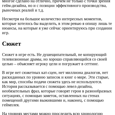
многое сделано на отлично, причем не только с точки зрения
гейм-дизайна, но и с позиции эффективного производства,
рыночных реалий и т.д.
Несмотря на большое количество интересных моментов,
которые хотелось бы выделить, в этом ревью я опишу лишь те
нюансы, на которые я уже сейчас ориентируюсь при создании
игр.
Сюжет
Сюжет в игре есть. Не душещипательный, не копирующий
телевизионные драмы, но хорошо справляющийся со своей
целью – объясняет игроку цели и погружает в сеттинг.
В игре нет сюжетных кат-сцен, нет миллиона диалогов, нет
раскиданных по уровню записок и книг о мире. Эти старые,
как мир, способы подачи сюжета здесь не используются.
История рассказывается с помощью левел-дизайна,
необязательных фраз, которые говорят герои в разнообразных
ситуациях, с помощью заметок, оставленных на стенах
помещений другими выжившими и, наконец, с помощью
геймплея.
На уровнях местами можно проследить всю хронологию