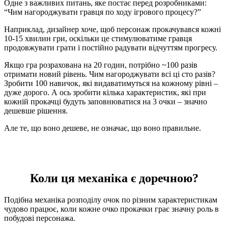
Одне з важливих питань, яке постає перед розробниками:
“Чим нагороджувати гравця по ходу ігрового процесу?”
Наприклад, дизайнер хоче, щоб персонаж прокачувався кожні
10-15 хвилин гри, оскільки це стимулюватиме гравця
продовжувати грати і постійно радувати відчуттям прогресу.
Якщо гра розрахована на 20 годин, потрібно ~100 разів
отримати новий рівень. Чим нагороджувати всі ці сто разів?
Зробити 100 навичок, які видаватимуться на кожному рівні –
дуже дорого. А ось зробити кілька характеристик, які при
кожній прокачці будуть заповнюватися на 3 очки – значно
дешевше рішення.
Але те, що воно дешеве, не означає, що воно правильне.
Коли ця механіка є доречною?
Подібна механіка розподілу очок по різним характеристикам
чудово працює, коли кожне очко прокачки грає значну роль в
побудові персонажа.