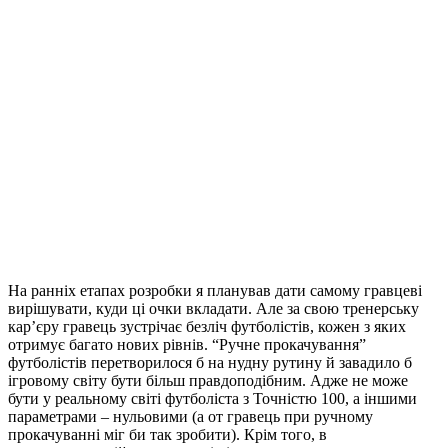
Тому ми зробили, щоб очки прокачки призначалися
автоматично залежно від схильностей футболістів. А гравець,
якщо хоче, може вплинути на розподіл побічно – за
допомогою тренувань та за допомогою налаштування
спеціалізації футболіста.
Таким чином футболісти гравця відносно часто прокачуються,
що радує гравця, але ми не заставляємо його приймати мізерні
нецікаві рішення.
Football, Tactics & Glory: Manager’s Journey
В грі можна прокачувати тренера.
Щоб прокачка була цікавою, на кожному рівні дається вибір з
трьох випадкових особливих навичок, кожна з яких тим чи
іншим чином впливає на ігровий процес. Тобто побудова
персонажа-тренера відбувається не за рахунок характеристик,
а за рахунок того, які навички у нього є.
А щоб збільшити кількість рівнів, які може отримати тренер,
кожну навичку ми розбили на декілька рівнів. Тому вибір
може бути між вивченням нової навички чи покращенням уже