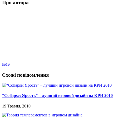
Поиск
замітки
гейм-дизайн
статті
мої ігри
враження
психологія
аддиктивність
нагороди
аудиторія
сюжет
маркетинг
дизайн рівнів
емоції
книги
організація розробки
вибір
інтерфейс
занурення в гру
виклик гравцю
дизайн-
огляд
навчання
гейм-дизайнер
персонаж
баланс
ігрова журналістика
соціалізація
складність
документація
Steam
ритм
фільми
мої лекції
ігри та суспільство
страх
прототипування
триактна структура
нелінійність
управління
символи
видавці
Розроблено
Elegant Themes
| Технологія
WordPress
Підписатися / Контакти