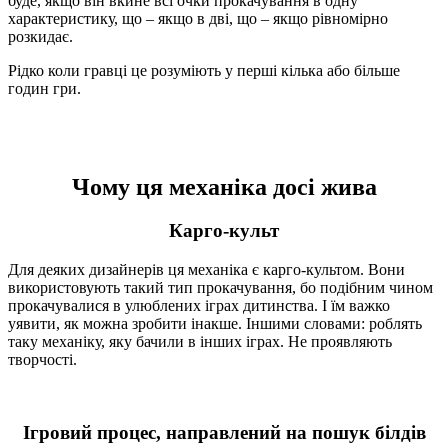
буде, якщо він вкине всі очки прокачування в одну
характеристику, що – якщо в дві, що – якщо рівномірно
розкидає.
Рідко коли гравці це розуміють у перші кілька або більше
годин гри.
Чому ця механіка досі жива
Карго-культ
Для деяких дизайнерів ця механіка є карго-культом. Вони
використовують такий тип прокачування, бо подібним чином
прокачувалися в улюблених іграх дитинства. І їм важко
уявити, як можна зробити інакше. Іншими словами: роблять
таку механіку, яку бачили в інших іграх. Не проявляють
творчості.
Ігровий процес, направлений на пошук білдів