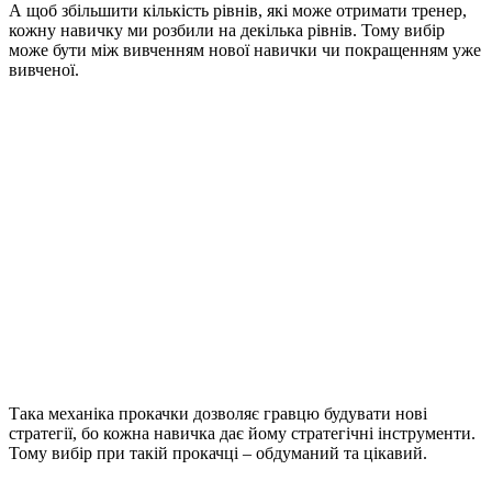
Поділитися:
Оцінка:
Попередній
Twitter у маркетингу, виявлюваність гри, сторінка
Steam – Весна 2021
Далі
Враження 2021
Про автора
KoS
Схожі повідомлення