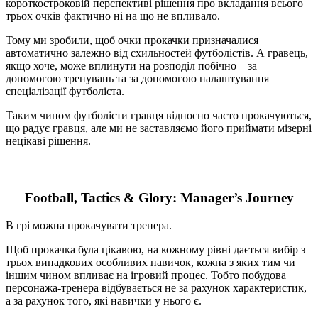
вивченої.
Така механіка прокачки дозволяє гравцю будувати нові
стратегії, бо кожна навичка дає йому стратегічні інструменти.
Тому вибір при такій прокачці – обдуманий та цікавий.
Наостанок
Механіка прокачки, при якій на кожному рівні гравець може
вкласти маленьку кількість очок в характеристики персонажа
– застаріла. В першу чергу вона нівелює рішення гравця,
роблячи їх слабо передбачуваними і такими, що слабо
впливають на гру.
Краще замість цієї механіки використовувати інші варіанти
прокачки, з якими гравець відчуватиме, що його рішення
справді впливають на гру.
Успішних вам ігор!