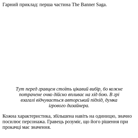
Гарний приклад: перша частина The Banner Saga.
Тут перед
гравцем
стоїть
цікавий
вибір, бо
кожне
потрачене
очко дійсно
впливає на
хід бою. В
грі взагалі
відчувається
авторський
підхід, думка
ігрового
дизайнера.
Кожна характеристика, збільшена навіть на одиницю, значно
посилює персонажа. Гравець розуміє, що його рішення при
прокачці має значення.