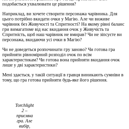
подобається ухвалювати це рішення?
Наприклад, ви хочете створити персонажа чарівника. Для
цього потрібно вкидати очки у Магію. Але чи виживе
чарівник без Живучості та Спритності? На якому рівні баланс
гри вимагатиме від нас вкидання очок у Живучість та
Спритність, щоб наш чарівник не вмирав? Чи не зіпсуєте ви
персонажа, вкидаючи усі очки в Магію?
Чи не доведеться розпочинати гру заново? Чи готова гра
прийняти рівномірний розподіл очок по всім
характеристикам? Чи готова вона прийняти вкидання очок
лише у дві характеристики?
Мені здається, у такій ситуації в гравця виникають сумніви в
тому, що гра готова прийняти будь-яке його рішення.
Torchlight
2 –
приємна
гра. Але
вибір,