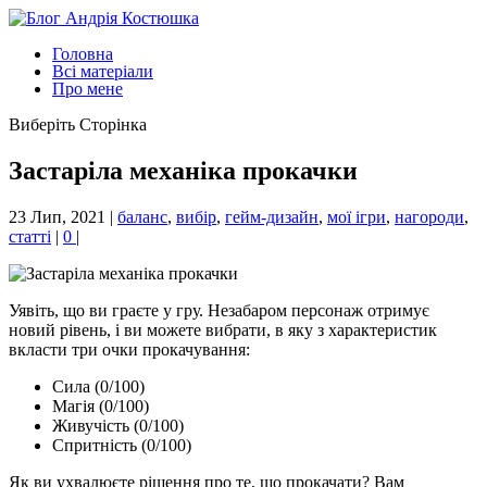
Головна
Всі матеріали
Про мене
Виберіть Сторінка
Застаріла механіка прокачки
23 Лип, 2021
|
баланс
,
вибір
,
гейм-дизайн
,
мої ігри
,
нагороди
,
статті
|
0
|
Уявіть, що ви граєте у гру. Незабаром персонаж отримує
новий рівень, і ви можете вибрати, в яку з характеристик
вкласти три очки прокачування:
Сила (0/100)
Магія (0/100)
Живучість (0/100)
Спритність (0/100)
Як ви ухвалюєте рішення про те, що прокачати? Вам