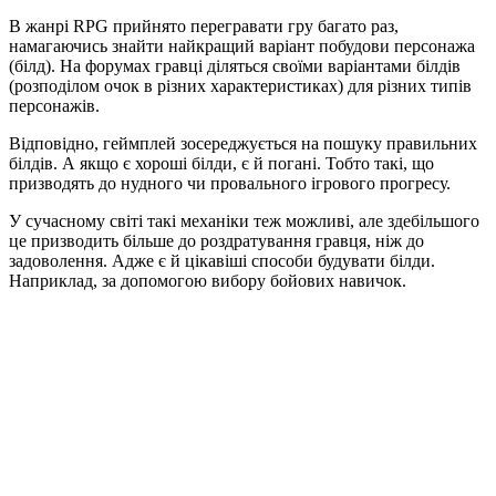
В жанрі RPG прийнято перегравати гру багато раз,
намагаючись знайти найкращий варіант побудови персонажа
(білд). На форумах гравці діляться своїми варіантами білдів
(розподілом очок в різних характеристиках) для різних типів
персонажів.
Відповідно, геймплей зосереджується на пошуку правильних
білдів. А якщо є хороші білди, є й погані. Тобто такі, що
призводять до нудного чи провального ігрового прогресу.
У сучасному світі такі механіки теж можливі, але здебільшого
це призводить більше до роздратування гравця, ніж до
задоволення. Адже є й цікавіші способи будувати білди.
Наприклад, за допомогою вибору бойових навичок.