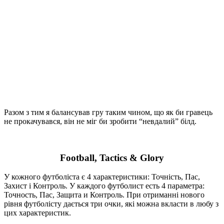
Football, Tactics & Glory
У кожного футболіста є 4 характеристики: Точність, Пас,
Захист і Контроль. У каждого футболист есть 4 параметра:
Точность, Пас, Защита и Контроль. При отриманні нового
рівня футболісту дається три очки, які можна вкласти в любу з
цих характеристик.
На ранніх етапах розробки я планував дати самому гравцеві
вирішувати, куди ці очки вкладати. Але за свою тренерську
кар’єру гравець зустрічає безліч футболістів, кожен з яких
отримує багато нових рівнів. “Ручне прокачування”
футболістів перетворилося б на нудну рутину й завадило б
ігровому світу бути більш правдоподібним. Адже не може
бути у реальному світі футболіста з Точністю 100, а іншими
параметрами – нульовими (а от гравець при ручному
прокачуванні міг би так зробити). Крім того, в
короткостроковій перспективі рішення про вкладання всього
трьох очків фактично ні на що не впливало.