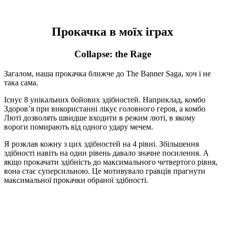
Прокачка в моїх іграх
Collapse: the Rage
Загалом, наша прокачка ближче до The Banner Saga, хоч і не
така сама.
Існує 8 унікальних бойових здібностей. Наприклад, комбо
Здоров’я при використанні лікує головного героя, а комбо
Люті дозволять швидше входити в режим люті, в якому
вороги помирають від одного удару мечем.
Я розклав кожну з цих здібностей на 4 рівні. Збільшення
здібності навіть на один рівень давало значне посилення. А
якщо прокачати здібність до максимального четвертого рівня,
вона стає суперсильною. Це мотивувало гравців прагнути
максимальної прокачки обраної здібності.
Разом з тим я балансував гру таким чином, що як би гравець
не прокачувався, він не міг би зробити “невдалий” білд.