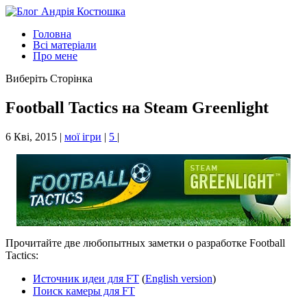
Головна
Всі матеріали
Про мене
Виберіть Сторінка
Football Tactics на Steam Greenlight
6 Кві, 2015
|
мої ігри
|
5
|
Прочитайте две любопытных заметки о разработке Football
Tactics:
Источник идеи для FT
(
English version
)
Поиск камеры для FT