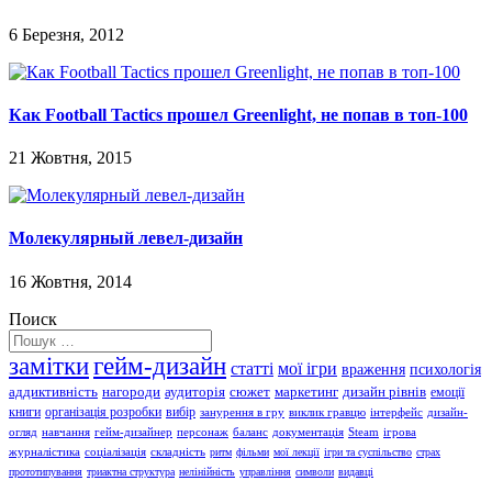
6 Березня, 2012
Как Football Tactics прошел Greenlight, не попав в топ-100
21 Жовтня, 2015
Молекулярный левел-дизайн
16 Жовтня, 2014
Поиск
замітки
гейм-дизайн
статті
мої ігри
враження
психологія
аддиктивність
нагороди
аудиторія
сюжет
маркетинг
дизайн рівнів
емоції
книги
організація розробки
вибір
занурення в гру
виклик гравцю
інтерфейс
дизайн-
огляд
навчання
гейм-дизайнер
персонаж
баланс
документація
Steam
ігрова
журналістика
соціалізація
складність
ритм
фільми
мої лекції
ігри та суспільство
страх
прототипування
триактна структура
нелінійність
управління
символи
видавці