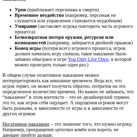
Урон
(приближает персонажа к смерти)
Временное неудобство
(например, персонаж не
слушается или управление становится неудобным)
Умирание
(заставляет игрока повторить часть игрового
процесса)
Безвозвратная потеря оружия, ресурсов или
возможностей
(например, забирается двойной прыжок)
Конец игры
(потеря всего игрового процесса, игрок
должен начинать игру сначала; такое наказание было
забавно обыграно в игре
You Only Live Once
, в которой
можно проиграть только один раз.)
В общем случае позитивное наказание можно
интерпретировать как
наказание временем
. Ведь все, что
игрок теряет, он может получить обратно, потратив на это
определенное количество времени. Но важно не забывать, что
“наказание” в этом контексте – это не дизайнерский термин,
это то, как игрок себя ощущает. А ощущения игроков могут
быть разными, в зависимости от игры и в зависимости от
других игроков.
Негативное наказание
– это лишение того, что нужно игроку.
Например, прекращение цепочки комбо или ворота, не
дающие пройти дальше.