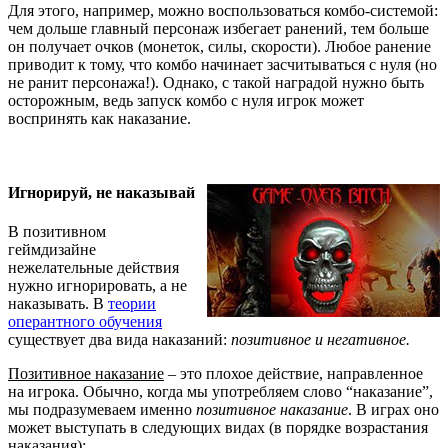
Для этого, например, можно воспользоваться комбо-системой:
чем дольше главный персонаж избегает ранений, тем больше
он получает очков (монеток, силы, скорости). Любое ранение
приводит к тому, что комбо начинает засчитываться с нуля (но
не ранит персонажа!). Однако, с такой наградой нужно быть
осторожным, ведь запуск комбо с нуля игрок может
воспринять как наказание.
Игнорируй, не наказывай
В позитивном
геймдизайне
нежелательные действия
нужно игнорировать, а не
наказывать. В
теории
оперантного обучения
существует два вида наказаний:
позитивное и негативное.
Позитивное наказание
– это плохое действие, направленное
на игрока. Обычно, когда мы употребляем слово “наказание”,
мы подразумеваем именно
позитивное наказание
. В играх оно
может выступать в следующих видах (в порядке возрастания
наказания):