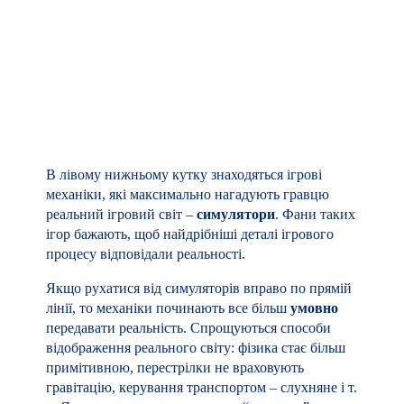
передавати реальність. Спрощуються способи
відображення реального світу: фізика стає більш
примітивною, перестрілки не враховують
гравітацію, керування транспортом – слухняне і т.
д. Яскравим же представником “умовних”
ігрових механік є жанр текстових пригод, в яких
вся взаємодія зі світом відбувається через текстові
команди. Тобто ми все ще віримо у реальність
світу, але гра передає всі взаємодії символьним
способом.
Ну і вгорі трикутника –
абстрактні
ігрові
механіки, які не прагнуть симулювати реальність
або бути схожими на щось. Одним із
представників “абстрактних” ігор, безумовно, є
Tetris.
В “Understanding Comics” також говориться, що
схильність художника до однієї з вершин може
розповісти нам про деякі його уподобання. Ті, хто
тяжіє до реалістичності, мабуть дуже цінують