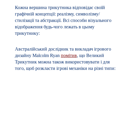
Кожна вершина трикутника відповідає своїй
графічній концепції: реалізму, символізму/
стилізації та абстракції. Всі способи візуального
відображення будь-чого лежать в цьому
трикутнику:
Австралійський дослідник та викладач ігрового
дизайну Malcolm Ryan
помітив
, що Великий
Трикутник можна також використовувати і для
того, щоб розкласти ігрові механіки на різні типи:
В лівому нижньому кутку знаходяться ігрові
механіки, які максимально нагадують гравцю
реальний ігровий світ –
симулятори
. Фани таких
ігор бажають, щоб найдрібніші деталі ігрового
процесу відповідали реальності.
Якщо рухатися від симуляторів вправо по прямій
лінії, то механіки починають все більш
умовно