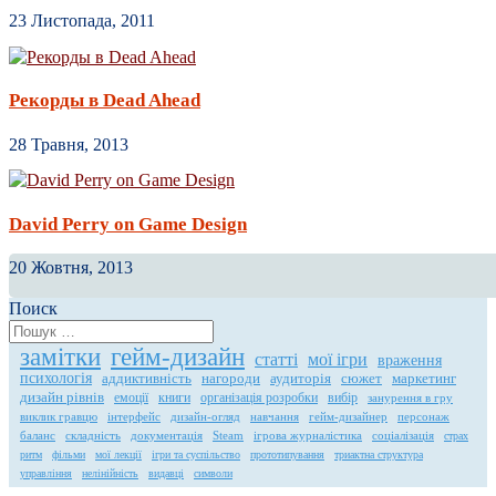
дизайн рівнів
емоції
книги
організація розробки
вибір
занурення в гру
виклик гравцю
інтерфейс
дизайн-огляд
навчання
гейм-дизайнер
персонаж
баланс
складність
документація
Steam
ігрова журналістика
соціалізація
страх
ритм
фільми
мої лекції
ігри та суспільство
прототипування
триактна структура
управління
нелінійність
видавці
символи
Розроблено
Elegant Themes
| Технологія
WordPress
Підписатися / Контакти