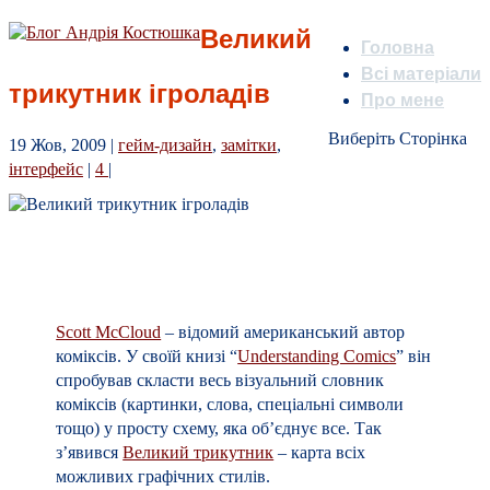
Великий
Головна
Всі матеріали
трикутник ігроладів
Про мене
Виберіть Сторінка
19 Жов, 2009
|
гейм-дизайн
,
замітки
,
інтерфейс
|
4
|
Scott McCloud
– відомий американський автор
коміксів. У своїй книзі “
Understanding Comics
” він
спробував скласти весь візуальний словник
коміксів (картинки, слова, спеціальні символи
тощо) у просту схему, яка об’єднує все. Так
з’явився
Великий трикутник
– карта всіх
можливих графічних стилів.