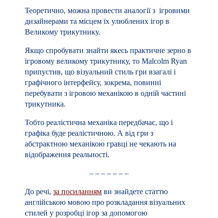
– – – – – – –
До речі,
за посиланням
ви знайдете статтю
англійською мовою про розкладання візуальних
стилей у розробці ігор за допомогою
аналогічного великого трикутника. Це не
пов’язано з ігровим дизайном, але може бути
цікаво почитати художникам.
Поділитися:
Оцінка:
Схожі повідомлення
Немного о критиках