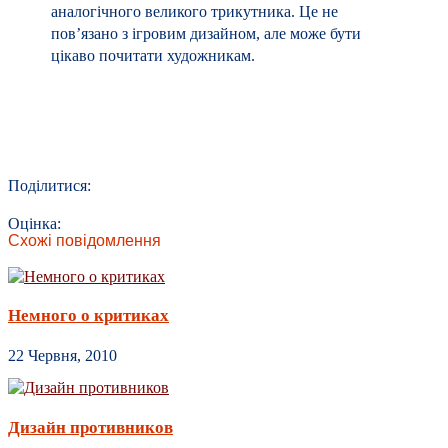
22 Червня, 2010
Дизайн противников
23 Листопада, 2011
Рекорды в Dead Ahead
28 Травня, 2013
David Perry on Game Design
20 Жовтня, 2013
Поиск
замітки
гейм-дизайн
статті
мої ігри
враження
психологія
аддиктивність
нагороди
аудиторія
сюжет
маркетинг