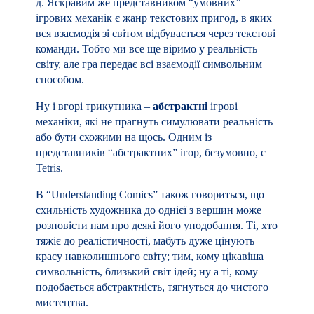
красу навколишнього світу; тим, кому цікавіша
символьність, близький світ ідей; ну а ті, кому
подобається абстрактність, тягнуться до чистого
мистецтва.
Теоретично, можна провести аналогії з ігровими
дизайнерами та місцем їх улюблених ігор в
Великому трикутнику.
Якщо спробувати знайти якесь практичне зерно в
ігровому великому трикутнику, то Malcolm Ryan
припустив, що візуальний стиль гри взагалі і
графічного інтерфейсу, зокрема, повинні
перебувати з ігровою механікою в одній частині
трикутника.
Тобто реалістична механіка передбачає, що і
графіка буде реалістичною. А від гри з
абстрактною механікою гравці не чекають на
відображення реальності.