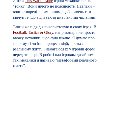
А от в
This War of Mine
ігрові механіки більш
“тонкі”. Вони нічого не пояснюють. Навпаки –
вони створені таким чином, щоб гравець сам
відчув те, що відчувають цивільні під час війни.
Такий же підхід я використовую в своїх іграх. В
Football, Tactics & Glory
, наприклад, я не просто
ввожу механіки, щоб було цікаво. Я думаю про
те, чому ті чи інші процеси відбуваються в
реальному житті, і намагаюся їх у ігровій формі
передати в грі. В роботі над ігровим дизайном
такі механіки я називаю “метафорами реального
життя”.