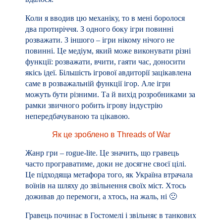
Коли я вводив цю механіку, то в мені боролося
два протиріччя. З одного боку ігри повинні
розважати. З іншого – ігри нікому нічого не
повинні. Це медіум, який може виконувати різні
функції: розважати, вчити, гаяти час, доносити
якісь ідеї. Більшість ігрової авдиторії зацікавлена
саме в розважальній функції ігор. Але ігри
можуть бути різними. Та й вихід розробниками за
рамки звичного робить ігрову індустрію
непередбачуваною та цікавою.
Як це зроблено в Threads of War
Жанр гри – rogue-lite. Це значить, що гравець
часто програватиме, доки не досягне своєї цілі.
Це підходяща метафора того, як Україна втрачала
воїнів на шляху до звільнення своїх міст. Хтось
доживав до перемоги, а хтось, на жаль, ні 🙁
Гравець починає в Гостомелі і звільняє в танкових