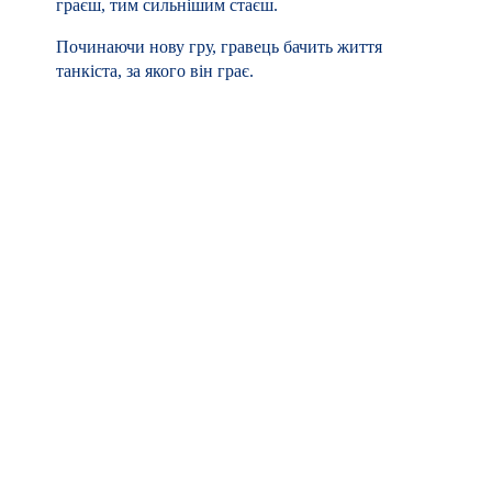
Поділитися:
Оцінка:
Схожі повідомлення
Видео с моей лекции на Games Gathering об игровом
дизайне
4 Травня, 2019
Заметки о судействе на DevGAMM
20 Серпня, 2017