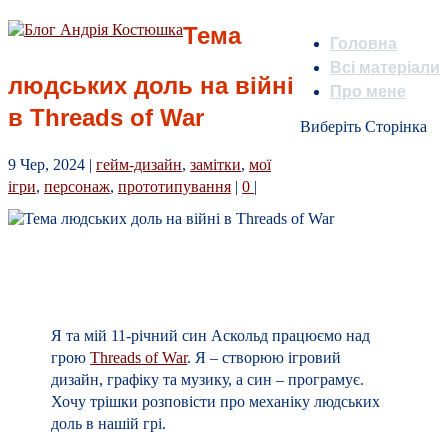
Тема
Головна
Всі матеріали
людських доль на війні
Про мене
в Threads of War
Виберіть Сторінка
9 Чер, 2024
|
гейм-дизайн
,
замітки
,
мої
ігри
,
персонаж
,
прототипування
|
0
|
Я та мій 11-річний син Аскольд працюємо над
грою
Threads of War
. Я – створюю ігровий
дизайн, графіку та музику, а син – програмує.
Хочу трішки розповісти про механіку людських
доль в нашій грі.