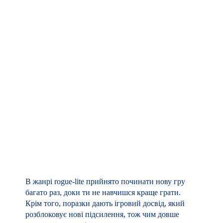
Це звучить сумно. Не такого настрою очікуєш від
розважальної гри. З іншого боку, я, живучи у
воюючій країні, не можу думати про фентезі чи
кіберпанк.
А тей факт, що в сьогоднішньому світі автор
може передати наболіле не лише через картину
чи текст, а й через інтерактивну форму – дуже
тішить. Ігри також можуть бути мистецтвом.
П.С.
Зараз доступна демо-версія
Threads of War
. Буду
радий почути відгуки на форумі Steam чи тут в
коментарях. Гра знаходиться в розробці, і
зворотній зв’язок від гравців для нас дуже
важливий.
А якщо демо сподобалося, то добавляйте гру в
список бажаних.