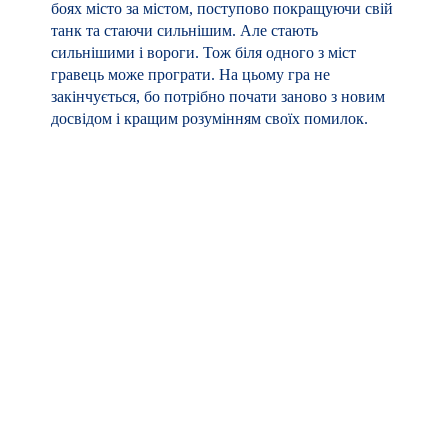
боях місто за містом, поступово покращуючи свій
танк та стаючи сильнішим. Але стають
сильнішими і вороги. Тож біля одного з міст
гравець може програти. На цьому гра не
закінчується, бо потрібно почати заново з новим
досвідом і кращим розумінням своїх помилок.
В жанрі rogue-lite прийнято починати нову гру
багато раз, доки ти не навчишся краще грати.
Крім того, поразки дають ігровий досвід, який
розблоковує нові підсилення, тож чим довше
граєш, тим сильнішим стаєш.
Починаючи нову гру, гравець бачить життя
танкіста, за якого він грає.
І так кожного разу, починаючи нову кампанію, він
бачить життя іншої людини. Це призводить до
відчуття, що воюють не абстрактні “солдати”, а