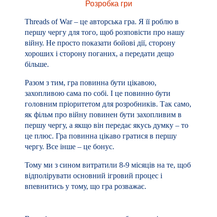
Розробка гри
Threads of War – це авторська гра. Я її роблю в
першу чергу для того, щоб розповісти про нашу
війну. Не просто показати бойові дії, сторону
хороших і сторону поганих, а передати дещо
більше.
Разом з тим, гра повинна бути цікавою,
захопливою сама по собі. І це повинно бути
головним пріоритетом для розробників. Так само,
як фільм про війну повинен бути захопливим в
першу чергу, а якщо він передає якусь думку – то
це плюс. Гра повинна цікаво гратися в першу
чергу. Все інше – це бонус.
Тому ми з сином витратили 8-9 місяців на те, щоб
відполірувати основний ігровий процес і
впевнитись у тому, що гра розважає.