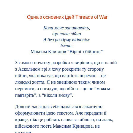
Одна з основних ідей Threads of War
Коли мене запитають,
що таке війна
Я без роздуму відповім:
Імена.
Максим Кривцов “Вірші з бійниці”
З самого початку розробки я вирішив, що в нашій
з Аскольдом грі я хочу розкрити ту сторону
війни, яка показує, що вартість перемог – це
людські життя. Я не знецінюю таким чином
перемоги, а нагадую, що війна – це не “можєм
павтаріть”, а “ніколи знову”.
Довгий час я для себе намагався лаконічно
сформулювати ідею текстом. Але передати її
краще, ніж це роблять слова загиблого, на жаль,
військового поета Максима Кривцова, не
вдалося.