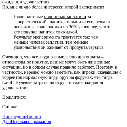
ожидании удовольствия.
Но, мне лично более интересен второй эксперимент:
Люди, которые
полностью заплатили
за
“энергетический” напиток и выпили его, решали
несложные головоломки на 30% успешнее, чем те,
кто покупал напиток
со скидкой
.
Результат эксперимента трактуется так: чем
меньше человек заплатил, тем меньше
удовольствия он ожидает от продукта/сервиса.
Очевидно, что все люди разные, величина оплаты –
относительное понятие, разные могут быть жизненные
ситуации, но в общем случае правило работает. Поэтому, в
частности, нередко можно заметить, как игроки, скачавшие с
торрентов нормальную игру, орут на форумах, что “игра
г..но!” Нулевые затраты на игру – низкие ожидания
удовольствия.
Поділитися:
Оцінка:
Попередній
Эмоции
Далі
Игровая наркомания