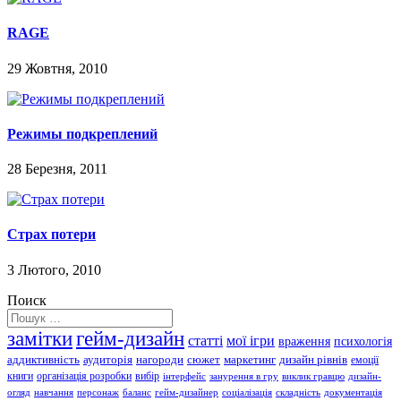
RAGE
29 Жовтня, 2010
Режимы подкреплений
28 Березня, 2011
Страх потери
3 Лютого, 2010
Поиск
замітки
гейм-дизайн
статті
мої ігри
враження
психологія
аддиктивність
аудиторія
нагороди
сюжет
маркетинг
дизайн рівнів
емоції
книги
організація розробки
вибір
інтерфейс
занурення в гру
виклик гравцю
дизайн-
огляд
навчання
персонаж
баланс
гейм-дизайнер
соціалізація
складність
документація