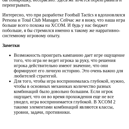
зритель не ожидает. Мы не знаем, чем закончится бой и как он
будет проходить. В итоге, каждый бой – это своя особенная
интересная история, которая удивляет.
Музыка
Tiamat – A Deeper Kind of Slumber (1997)
Когда в подростковом возрасте я на кассетах покупал или брал
у друзей музыку, нередко в конце были дописаны треки
других исполнителей. Иногда было так, что треки классные,
но никто из друзей не знает, кто это поет.
У меня так было с Tiamat. Музыка была необычной, с
интересным насыщенным звучанием. Часто слышал их песни
в конце кассет, но не знал исполнителя.