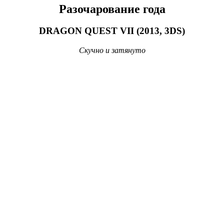
В этом году я обнаружил эту группу и прослушал все
альбомы. Нашел те песни, которые нравились в молодости, и
оказалось, что большинство из них были частью альбома “A
Deeper Kind of Slumber”.
Несмотря на то, что с возрастом музыкальные вкусы немного
изменились, этот альбом я с удовольствием переслушивал.
Музыка депрессивная, но очень мелодичная.
Хороших вам впечатлений в новом году!
Впечатления 2016
Впечатления 2015
Впечатления 2014
Впечатления 2013
Впечатления 2012
Впечатления 2011
Впечатления 2010
Впечатления 2009
Поділитися:
Оцінка: