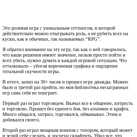
Это ролевая игра с уникальным сеттингом, в которой
действительно можно отыгрывать роль, а не рубить всех на
куски, как в обычных, так называемых “RPG”.
Я обратил внимание на эту игру, так как о ней говорилось,
что ваши решения имеют значение, нельзя просто пойти и
всех убить, нужно думать в каждой игровой ситуации. Что
отталкивало – убогая коричневая графика и ощущение
тотальной скучности игры.
В итоге, залип на 30+ часов и прошел игру дважды. Можно
было и третий раз пройти, но моя библиотека несыгранных
игр сама себя не поиграет.
Первый раз играл торговцем. Вкачал все в общение, хитрость
и торговлю. Прошел без единого боя, без алхимии и крафта.
Много общался, хитрил, торговался, обманывал. Этим и
добивался своего.
Второй раз играл мощным воином с топором, который может
и зелий себе сделать, и доспехи скрафтить. Убил все, что