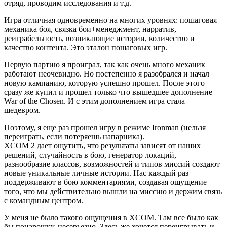
Немного подпортила впечатления концовка. Все, кто выходил
из зала, обсуждали, почему пилот поступил так, как поступил.
Никто не понял логики.
Сериал
Наруто (1й сезон, 2002)
Боевой детектив
Приятный сериал, в котором интересно следить за
персонажами. Но я был восхищен именно первыми 50-60
сериями. Там проходил экзамен, в котором персонажи
должны были сражаться друг с другом.
Удивительным оказалось то, что каждая битва – это боевой
детектив. Авторы дают зрителю вводную информацию о
возможностях героев, но потом бой развивается так, как