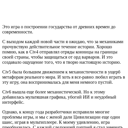
BattleBlock Theater (2014, PC)
Кооперативное котобезумие
Я не люблю абстрактные игры с флешевой графикой, но эту
мне подарили. И я решил поиграть в нее с дочкой за одним
компом в новогоднюю ночь. Это оказалось шикарной идеей.
Игра – очень веселая. Мы с дочкой до этого прошли две части
Little Big Planet, и они были менее безумны, менее
изобретательны и менее интересны в целом. Кроме всего
прочего, BattleBlock Theater интересен тем, что здесь можно
прикалываться друг над другом: во время прохождения
уровня столкнуть напарника в воду, поджечь, забросить на
шипы и еще тысячей смешных способов повеселиться.
Напоминает немного ощущения, которые мы получали в
детстве, играя в Чип и Дейл на Денди.
Игровой мир осознает свою безумность и нагнетает ее с
каждым следующим сюжетным роликом. Игровые режимы