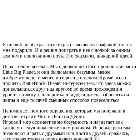
религиозные люди будут недовольны, если не построим
полицейский участок, то не сможем арестовывать
преступников и т.д..
Для разных зданий нужны специалисты разного уровня.
Например, для работы на ферме не нужно высшее
образование, а для работы на электростанции – нужно. Все
здания имеют требования к сотрудникам. И этих сотрудников
где-то нужно набирать, им нужны разные заработные платы.
Мы начинаем на бедном острове с людьми без образования, и
должны вырастить большой успешный город. Очень
интересно наблюдать за тем, как развивается эта экосистема с
ростом заработных плат, с ростом требований людей.
Мне очень нравится возможность приблизить построенный
город максимально близко. Я могу довольного долго в таком
ракурсе наблюдать за жизнью города, “бродить” по улочкам,
представлять себя туристом. Латиноамериканская музыка,
атмосфера вечного лета, веселый диджей на радио,
повстанцы, бедность – все сливается в один густой опыт, в
который хочется возвращаться.
Заметки