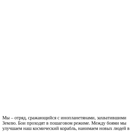
когда игра стала создавать неинтересные сложности, дочка
бросила игру.
Фильм
Дюнкерк (2017)
Необычный атмосферный эпик
Впервые я был в IMAX на фильме “Аватар”. И это был
невероятный опыт, который хотелось пережить еще раз.
“Дюнкерк” позволил опять ощутить такое же восхищение.
Необычная структура подачи событий, ощущение
присутствия, постоянное нагнетание. Я бы с огромным
удовольствием сходил на этот фильм еще раз.