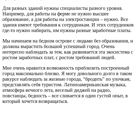
уровни, задачи, противники.
Разочарование года
DRAGON QUEST VII (2013, 3DS)
Скучно и затянуто
Я люблю серию DQ в первую очередь за пятую часть. Это
была одна из тех игр, которая вызывала эмоции. Да, там были
занудные бои и устаревший интерфейс. Но история главного
персонажа с детства до старости удивляла и позволяла нам
почувствовать себя в шкуре героя. Довольно приятной была
также и девятая часть.
К сожалению, DQ VII оказалась совершенно не такой
интересной. В ней есть неплохая сюжетная идея про острова,