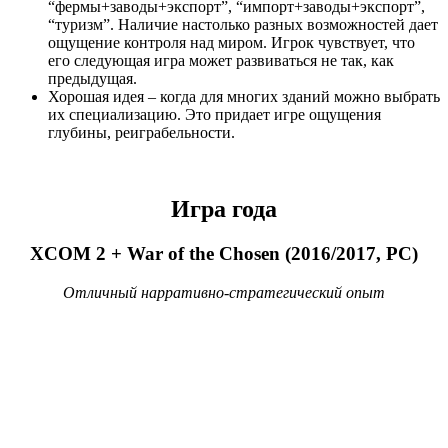
что осталось несыгранного на моем PSN аккаунте. С радостью
обнаружил Journey, к которой все никак руки не доходили.
Первый час игры я заворожено скользил по песчаным дюнам,
взаимодействовал с незнакомцем. Но потом как-то все
удовольствие резко пропало. До конца игры я делал одни и те
же действия. Меня ловил какой-то монстр, сдувал ветер, опять
какое-то летающее чудище меня бросало. Линейные
последние уровни не давали мне возможности чувствовать
мир. Я просто перемещался по линейной локации с
красивыми эффектами и раздражающим геймплеем.
Понимаю, что это можно воспринимать как метафору
преодоления сложностей, но склоняюсь к тому, что там нет
никакой метафоры, просто разработчики хотели
разнообразить геймплей.
В итоге, прекрасное начало на огромной красивой локации с
чудесными переливами солнца на песчинках превратилось в
неприятное продвижение по коридору, в котором мне игра
мешает получать удовольствие.
Интересно, что когда играла дочка, первую половину игры
она была в восхищении. Ей очень нравилось
взаимодействовать с незнакомцами, которые то помогали ей,
то убегали от нее. Ей нравилось скользить по песку, летать. Но