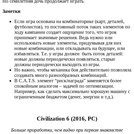
Это игра о построении государства от древних времен до
современности.
С выходом каждой новой части я ожидаю, что за механиками
прочувствую действительное течение истории. Хорошо
помню, как в Civ4 отправлял отряды конницы на границы
своей страны, чтобы защищаться от орд варваров. И это
создавало ощущение того, что я творю настоящую историю.
Civ5 была большим движением к механистичности в ущерб
метафорам реального мира. И хоть я все-равно любил играть в
эту игру, она воспринималась для меня немного пустой.
Civ6 вышла еще более механистической. Но к этому
добавилась мультяшная графика, убогий ИИ и неудобный
интерфейс.
Однако, к концу года разработчики исправили многие
проблемы игры, и мы с женой дали Цивилизации еще один