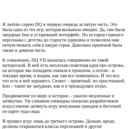
Попередній
Заметки о скрытых механиках
Далі
Видео о создании пошаговой механики Football, Tactics &
Glory
Про автора
KoS
Схожі повідомлення
Впечатления 2019