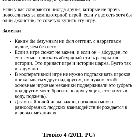
Игра хорошо играется по той причине, что у нее не один
способ победы/развития. Самые понятные ветки:
“фермы+заводы+экспорт”, “импорт+заводы+экспорт”,
“туризм”. Наличие настолько разных возможностей дает
ощущение контроля над миром. Игрок чувствует, что
его следующая игра может развиваться не так, как
предыдущая.
Хорошая идея – когда для многих зданий можно выбрать
их специализацию. Это придает игре ощущения
глубины, реиграбельности.
Игра года
XCOM 2 + War of the Chosen (2016/2017, PC)
Отличный нарративно-стратегический опыт