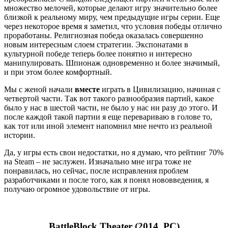
позволяют играть с друзьями или против друзей, сражаясь,
захватывая точки и воруя чужих лошадей 🙂
Если у вас собираются иногда друзья, которые не прочь
повеселиться за компьютерной игрой, если у вас есть хотя бы
один джойстик, то советую купить эту игру.
Заметки
Каким бы безумным ни был сеттинг, с нарративом
лучше, чем без него.
Если в игре сюжет не важен, и если он – абсурден, то
есть смысл поискать абсурдный стиль раскрытия
истории. Это придаст игре и истории шарма. Будто так
и задумано.
В кооперативной игре не нужно подталкивать игроков
прикалываться друг над другом, но нужно, чтобы
основные игровые механики поддерживали это (убрать
под другом мост, бросить по другу ящик, столкнуть в
воду, поджечь).
Для онлайновой игры важно, насколько много
разнообразных людских взаимодействий рождается в
игровых механиках.