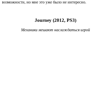
9 Березня, 2020
Впечатления 2009
30 Грудня, 2009
Враження 2021
10 Січня, 2022
Впечатления 2014
27 Січня, 2015
Поиск
замітки
гейм-дизайн
статті
мої ігри
враження
психологія