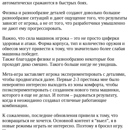
Но семилетняя дочь продолжает играть.
Заметки
Если игра основана на комбинаторике (карт, деталей,
футболистов), то постоянный поток таких элементов по
ходу кампании создает ощущение того, что игрок
принимает значимые решения. Ведь нужно или
использовать новые элементы, придумывая для них
новые комбинации, или откладывать на будущее, или
избавляться. Т.е. у игры должен быть поток деталей:
новые должны периодически появляться, старые
должны периодически выходить из игры.
Но важно, чтобы механика боя действительно позволяла
создавать много разнообразных комбинаций.
В C.A.T.S. элемент “риск/награда” заменяется более
спокойным аналогом – задачей по оптимизации.
Например, как сделать максимально хорошую машину с
ограниченным бюджетом (денег, энергии и т.д.).
Civilization 6 (2016, PC)
Больше проработки, чем видно при первом знакомстве