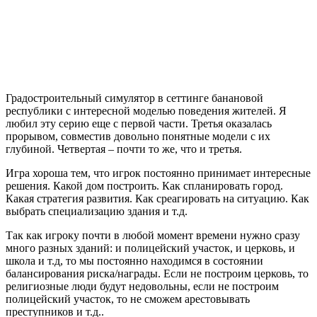
того, что мы действительно вышли на миссию и держим связь
с командным центром.
У меня не было такого ощущения в XCOM. Там все было как
бы понарошку, несерьезно. Здесь же хочется переигрывать и
переигрывать.
Интересно, что при разработке Football Tactics я вдохновлялся
Persona и Total Club Manager. Сейчас же я вижу, что наша игра
больше всего похожа на XCOM. И будь у нас бюджет
побольше, я бы стремился именно к такому же нарративно-
системному игровому опыту.
Заметки
Возможность проиграть кампанию дает игре ощущение
того, что игра не ведет игрока за руку, что решения
игрока действительно имеют значение, что они
формируют его личную историю. Это очень важно для
любителей стратегий.
Для того, чтобы игра воспринималась глубокой, нужно,
чтобы в основных механиках количество разных
комбинаций было довольно большим. Если игрок
ощущает, что он во время прохождения еще не все
увидел, игра воспринимается глубокой. В XCOM 2
такими элементами комбинаций являются классы,