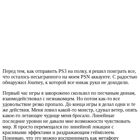
аддиктивність
нагороди
аудиторія
сюжет
маркетинг
дизайн рівнів
емоції
книги
організація розробки
вибір
інтерфейс
занурення в гру
виклик гравцю
дизайн-
огляд
навчання
персонаж
баланс
гейм-дизайнер
соціалізація
складність
Steam
документація
ігрова журналістика
ритм
фільми
мої лекції
ігри та суспільство
страх
триактна
структура
управління
нелінійність
прототипування
символи
видавці
Розроблено
Elegant Themes
| Технологія
WordPress
Підписатися / Контакти