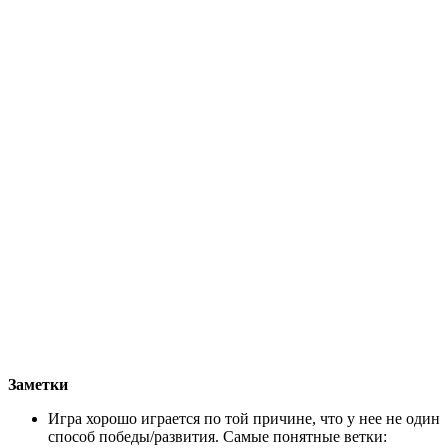
на которые мы попадаем сначала в прошлом, а потом – в
текущее время, и видим, как там все поменялось. И это все,
что есть в ней хорошего. Сюжет – приятный, но простенький.
Бои – такие же занудные, как и в предыдущих играх.
Продвижение по миру и истории – ужасно медленные и
затянутые. Уж слишком очевидны попытки разработчиков
искусственно затянуть игру ненужным гриндом и беготней
по карте туда-сюда.
Я прошел игру лишь до третьего острова. Дальше, вроде,
должны открываться классы персонажей и другие
возможности, но мне это уже было не интересно.
Journey (2012, PS3)
Механики мешают наслаждаться игрой
Перед тем, как отправить PS3 на полку, я решил поиграть все,